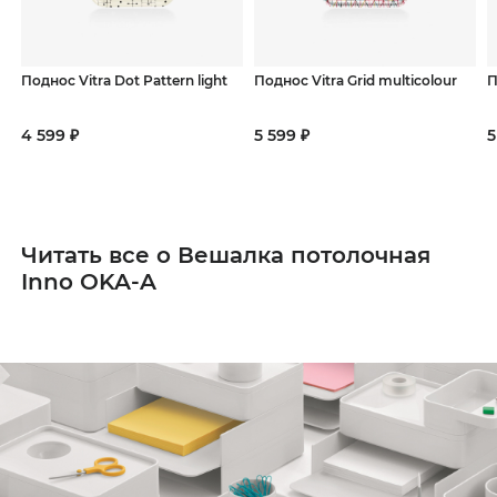
Поднос Vitra Dot Pattern light
Поднос Vitra Grid multicolour
П
4 599 ₽
5 599 ₽
5
Читать все о Вешалка потолочная
Inno OKA-A