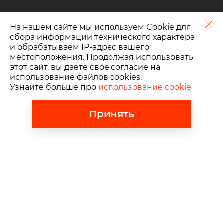
На нашем сайте мы используем Cookie для
сбора информации технического характера
и обрабатываем IP-адрес вашего
Расчетный счет
местоположения. Продолжая использовать
этот сайт, вы даете свое согласие на
использование файлов cookies.
Контакты
Узнайте больше про
использование cookie
Москва
,
Ленинградский проспект, д. 15 стр.10
Принять
График работы:
ПН-ПТ: 10:00-19:00
СБ, ВС: выходной
+7 (495) 780-50-16
info@cishop.ru