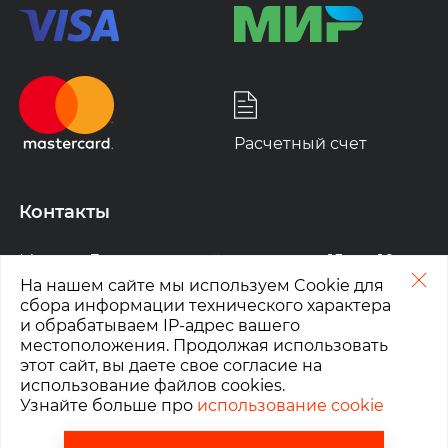
Расчетный счет
Контакты
Москва
,
Ленинградский проспект, д. 15 стр.10
На нашем сайте мы используем Cookie для
График работы:
сбора информации технического характера
ПН-ПТ: 10:00-19:00
и обрабатываем IP-адрес вашего
СБ, ВС: выходной
местоположения. Продолжая использовать
этот сайт, вы даете свое согласие на
+7 (495) 780-50-16
использование файлов cookies.
info@cishop.ru
Узнайте больше про
использование cookie