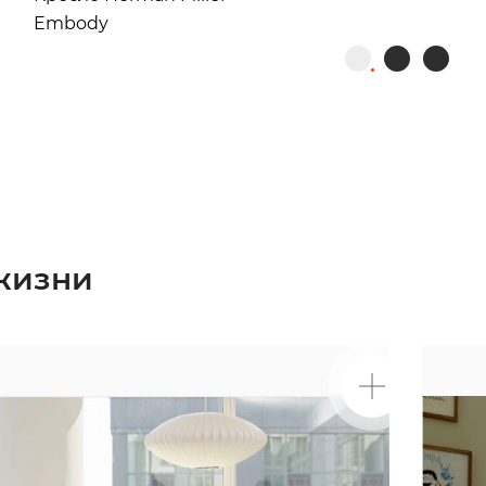
Embody
жизни