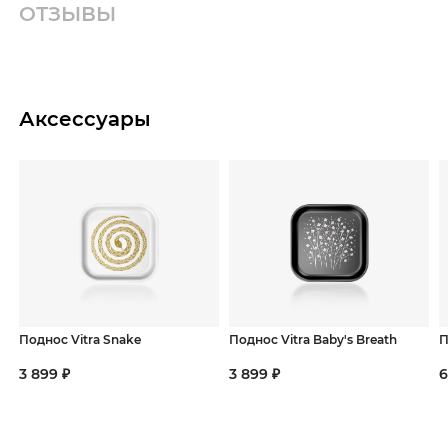
ОТЗЫВЫ
Аксессуары
Поднос Vitra Snake
Поднос Vitra Baby's Breath
П
3 899 ₽
3 899 ₽
6