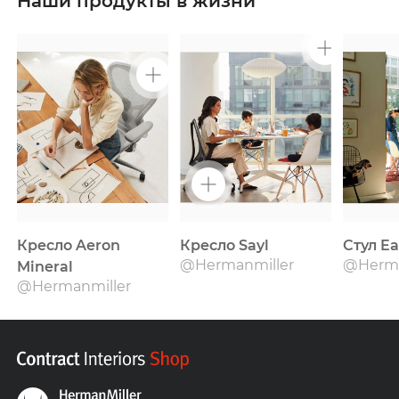
Наши продукты в жизни
Кресло Aeron
Кресло Sayl
Стул Ea
@Hermanmiller
@Herma
Mineral
@Hermanmiller