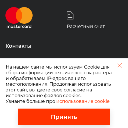
Расчетный счет
Контакты
Москва
,
Ленинградский проспект, д. 15 стр.10
На нашем сайте мы используем Cookie для
График работы:
сбора информации технического характера
ПН-ПТ: 10:00-19:00
и обрабатываем IP-адрес вашего
СБ, ВС: выходной
местоположения. Продолжая использовать
этот сайт, вы даете свое согласие на
+7 (495) 780-50-16
использование файлов cookies.
info@cishop.ru
Узнайте больше про
использование cookie
Принять