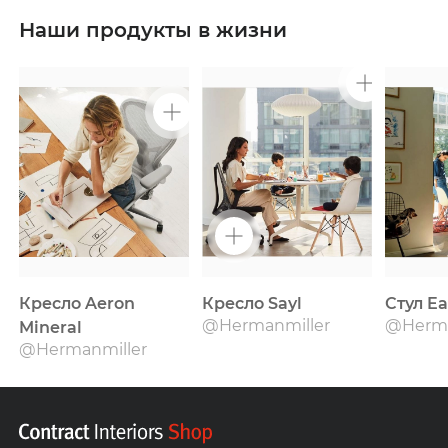
Наши продукты в жизни
Кресло Aeron
Кресло Sayl
Стул Ea
@Hermanmiller
@Herma
Mineral
@Hermanmiller