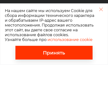
На нашем сайте мы используем Cookie для
сбора информации технического характера
и обрабатываем IP-адрес вашего
Расчетный счет
местоположения. Продолжая использовать
этот сайт, вы даете свое согласие на
использование файлов cookies.
Контакты
Узнайте больше про
использование cookie
Москва
,
Ленинградский проспект, д. 15 стр.10
Принять
График работы:
ПН-ПТ: 10:00-19:00
СБ, ВС: выходной
+7 (495) 780-50-16
info@cishop.ru