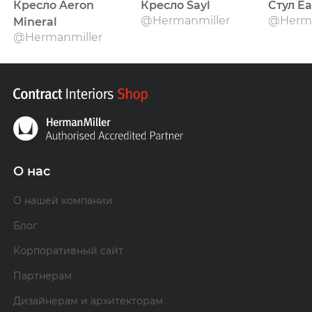
Кресло Aeron
Кресло Sayl
Стул Ea
@Hermanmiller
@Herma
Mineral
@Hermanmiller
О нас
О нашей компании
Блог
Корпоративный сайт
Партнерам
Дизайнерам и архитекторам