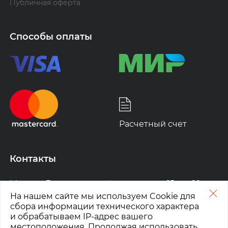
Публичная оферта
Способы оплаты
Расчетный счет
Контакты
Москва
,
Ленинградский проспект, д. 15 стр.10
На нашем сайте мы используем Cookie для
График работы:
сбора информации технического характера
ПН-ПТ: 10:00-19:00
и обрабатываем IP-адрес вашего
СБ, ВС: выходной
местоположения. Продолжая использовать